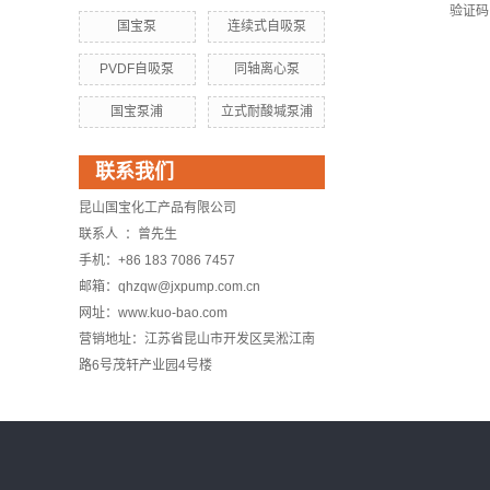
验证码
国宝泵
连续式自吸泵
PVDF自吸泵
同轴离心泵
国宝泵浦
立式耐酸堿泵浦
联系我们
昆山国宝化工产品有限公司
联系人 ：曾先生
手机：+86 183 7086 7457
邮箱：qhzqw@jxpump.com.cn
网址：www.kuo-bao.com
营销地址：江苏省昆山市开发区吴淞江南
路6号茂轩产业园4号楼