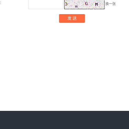
：
换一张