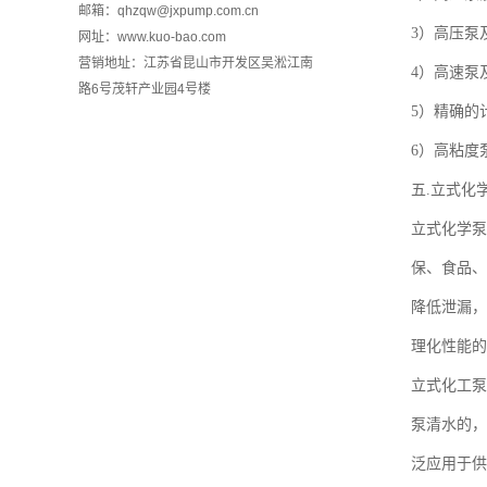
邮箱：qhzqw@jxpump.com.cn
3）高压泵及低
网址：www.kuo-bao.com
营销地址：江苏省昆山市开发区吴淞江南
4）高速泵及
路6号茂轩产业园4号楼
5）精确的
6）高粘
五.立式化
立式化学泵
保、食品、
降低泄漏，
理化性能的
立式化工泵
泵清水的，
泛应用于供