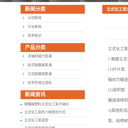
新闻分类
立式化工泵
公司新闻
行业新闻
技术知识
产品分类
立式化工泵
无轴封磁力泵浦
1.根据立
臥式耐酸堿泵浦
(1)叶片
立式耐酸堿泵浦
轴向力输送
化学药液过滤机
(2)容积
新闻资讯
输送液体的
耐酸碱塑料立式化工泵不抽水...
3)其他形
立式化工泵的六种密封方式
立式化工泵选型
泵，如喷射