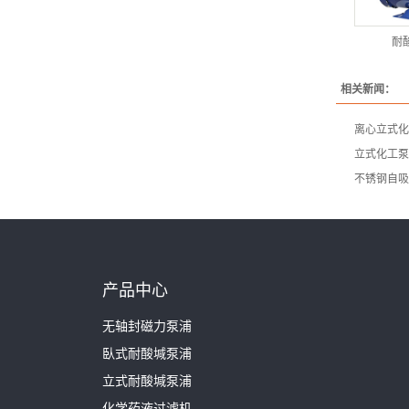
耐
相关新闻：
离心立式化
立式化工泵
不锈钢自吸
产品中心
无轴封磁力泵浦
臥式耐酸堿泵浦
立式耐酸堿泵浦
化学药液过滤机