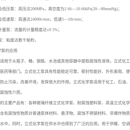
压泵：高压达200MPa，真空度为2.66---10.66kPa(20—80mmHg)；
低速泵：高速达24000r/min，低速5—10r/min；
计量泵：流量的计量精度达±0.3%；
度泵：粘度达数千帕秒。
学泵的应用
适用于从瓶子、桶、钢瓶、水池或其他容器中提取腐蚀性液体。立式化工
医药等部门。立式化工泵具有性能稳定可靠、密封性能好、外形美观、使
防止污染，改善环境，发挥很大的作用。立式化学泵适用于化工、石油、
腐蚀性介质。
的主要产品有：各种玻璃纤维立式化学泵、耐腐蚀塑料泵、高温立式化学
含有腐蚀性物质对普通泵体材料、悬浮物、腐蚀不锈钢材料、非爆炸物质
水中，同时，立式化学泵在供水中也得到了广泛的应用。用于供暖、空调