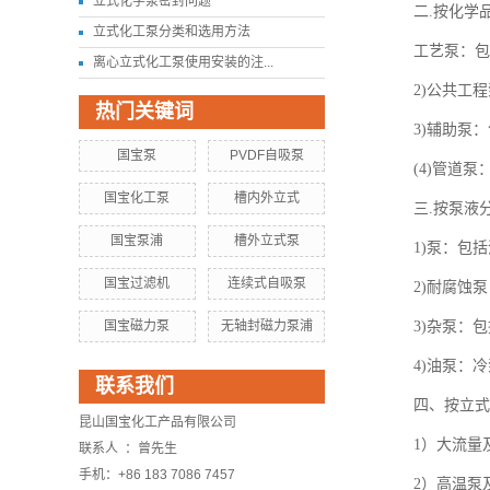
立式化学泵密封问题
二.按化学
立式化工泵分类和选用方法
工艺泵：包
离心立式化工泵使用安装的注...
2)公共工
热门关键词
3)辅助泵
国宝泵
PVDF自吸泵
(4)管道
国宝化工泵
槽内外立式
三.按泵液
国宝泵浦
槽外立式泵
1)泵：包
国宝过滤机
连续式自吸泵
2)耐腐蚀
国宝磁力泵
无轴封磁力泵浦
3)杂泵：
4)油泵：
联系我们
四、按立式
昆山国宝化工产品有限公司
1）大流量及
联系人 ：曾先生
手机：+86 183 7086 7457
2）高温泵