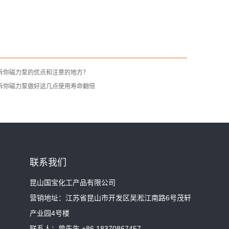
诉你磁力泵的优点和注意的地方？
诉你磁力泵做好这几点使用寿命翻倍
联系我们
昆山国宝化工产品有限公司
营销地址：江苏省昆山市开发区吴淞江南路6号茂轩
产业园4号楼
联系人：曾先生 +86 18370867457