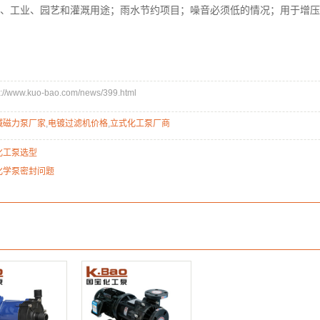
、工业、园艺和灌溉用途；雨水节约项目；噪音必须低的情况；用于增压
www.kuo-bao.com/news/399.html
碱磁力泵厂家
,
电镀过滤机价格
,
​立式化工泵厂商
化工泵选型
化学泵密封问题