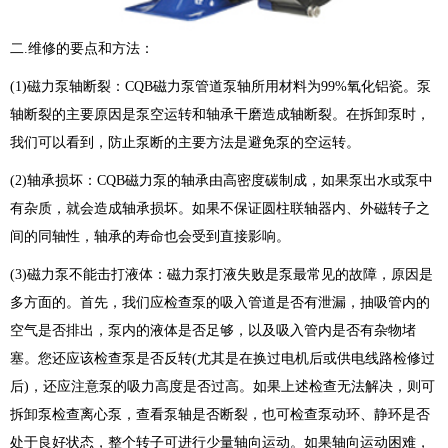
二.维修的要点和方法：
(1)磁力泵轴断裂：CQB磁力泵管道泵轴所用材料为99%氧化铝瓷。泵
轴断裂的主要原因是泵空运转和轴承干磨造成轴断裂。在拆卸泵时，
我们可以看到，防止泵断的主要方法是避免泵的空运转。
(2)轴承损坏：CQB磁力泵的轴承由高密度碳制成，如果泵出水或泵中
有杂质，就会造成轴承损坏。如果不保证圆柱联轴器内、外磁转子之
间的同轴性，轴承的寿命也会受到直接影响。
(3)磁力泵不能击打液体：磁力泵打液失败是泵最常见的故障，原因是
多方面的。首先，我们应检查泵的吸入管道是否有泄漏，抽吸管内的
空气是否排出，泵内的液体是否足够，以及吸入管内是否有杂物堵
塞。您还应该检查泵是否反转(尤其是在换过电机后或供电线路检修过
后)，还应注意泵的吸力高度是否过高。如果上述检查无法解决，则可
拆卸泵检查离心泵，查看泵轴是否断裂，也可检查泵动环、静环是否
处于良好状态，整个转子可进行少量轴向运动。如果轴向运动困难，