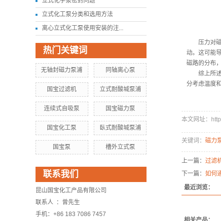
立式化学泵密封问题
立式化工泵分类和选用方法
离心立式化工泵使用安装的注...
压力对磁耦
热门关键词
动。这可能
磁路的分布
无轴封磁力泵浦
同轴离心泵
综上所述，
分考虑温度
国宝过滤机
立式耐酸堿泵浦
连续式自吸泵
国宝磁力泵
本文网址：http://
国宝化工泵
臥式耐酸堿泵浦
关键词：
磁力
国宝泵
槽外立式泵
上一篇：
过滤
联系我们
下一篇：
如何
最近浏览：
昆山国宝化工产品有限公司
联系人 ：曾先生
手机：+86 183 7086 7457
相关产品：