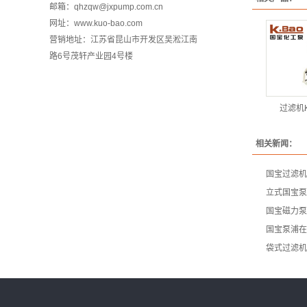
邮箱：qhzqw@jxpump.com.cn
网址：www.kuo-bao.com
营销地址：江苏省昆山市开发区吴淞江南
路6号茂轩产业园4号楼
过滤机KX
相关新闻：
国宝过滤机
立式国宝泵
国宝磁力泵
国宝泵浦在
袋式过滤机