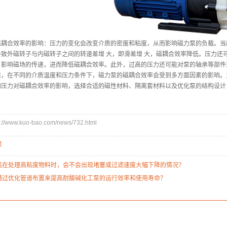
合效率的影响：压力的变化会改变介质的密度和粘度，从而影响磁力泵的负载。当压
导致外磁转子与内磁转子之间的转速差增 大，即滑差增 大，磁耦合效率降低。压力还
，影响磁场的传递，进而降低磁耦合效率。此外，过高的压力还可能对泵的轴承等部件
在不同的介质温度和压力条件下，磁力泵的磁耦合效率会受到多方面因素的影响。
和压力对磁耦合效率的影响，选择合适的磁性材料、隔离套材料以及优化泵的结构设计
www.kuo-bao.com/news/732.html
泵
机在处理高粘度物料时，会不会出现堵塞或过滤速度大幅下降的情况？
通过优化管道布置来提高耐酸碱化工泵的运行效率和使用寿命？