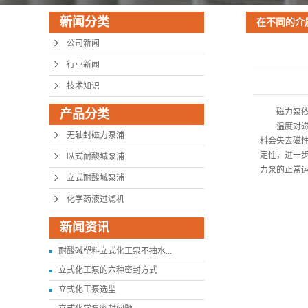
新闻分类
在不同的介
率会发生怎样
公司新闻
行业新闻
技术知识
产品分类
磁力泵依靠
温度对磁耦
无轴封磁力泵浦
料会失去磁
定性，进一
臥式耐酸堿泵浦
力泵的正常
立式耐酸堿泵浦
化学药液过滤机
新闻资讯
耐酸碱塑料立式化工泵不抽水...
立式化工泵的六种密封方式
立式化工泵选型