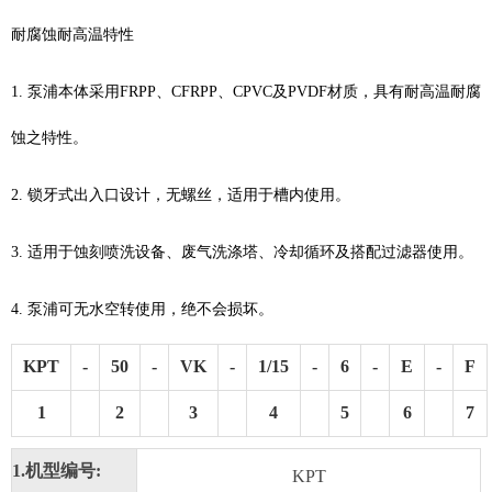
耐腐蚀耐高温特性
1. 泵浦本体采用FRPP、CFRPP、CPVC及PVDF材质，具有耐高温耐腐
蚀之特性。
2. 锁牙式出入口设计，无螺丝，适用于槽内使用。
3. 适用于蚀刻喷洗设备、废气洗涤塔、冷却循环及搭配过滤器使用。
4. 泵浦可无水空转使用，绝不会损坏。
KPT
-
50
-
VK
-
1/15
-
6
-
E
-
F
1
2
3
4
5
6
7
1.机型编号:
KPT